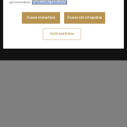
partnereinkkel.
Adatkezelési tájékoztató
Összes elutasítása
Összes süti elfogadása
Next Post
Barta-Thermoker Kft.
Sütik beállítása