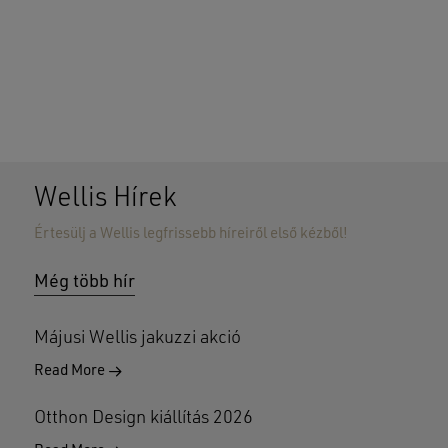
Wellis Hírek
Értesülj a Wellis legfrissebb híreiről első kézből!
Nincsenek termékek a kosárban.
Még több hír
GO TO SHOP
Májusi Wellis jakuzzi akció
Read More
Otthon Design kiállítás 2026