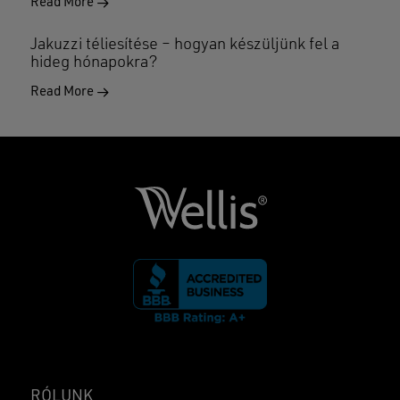
Read More
Jakuzzi téliesítése – hogyan készüljünk fel a
hideg hónapokra?
Read More
RÓLUNK