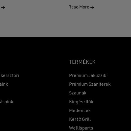
e
Read More
TERMÉKEK
ikersztori
Prémium Jakuzzik
áink
Prémium Szaniterek
Szaunák
Részösszeg:
tásaink
Kiegészítők
k
Medencék
Kert&Grill
t
Wellisparts