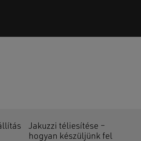
senek termékek a kosárban.
GO TO SHOP
llítás
Jakuzzi téliesítése –
hogyan készüljünk fel