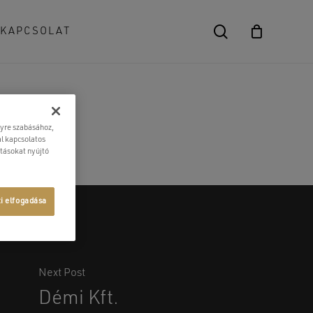
search
KAPCSOLAT
Close
Cart
lyre szabásához,
l kapcsolatos
atásokat nyújtó
ti elfogadása
Next Post
Démi Kft.