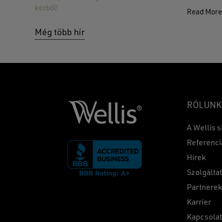
kézből!
Read Mor
Még több hír
RÓLUNK
A Wellis s
Referenci
Hírek
Szolgálta
Partnere
Karrier
Kapcsola