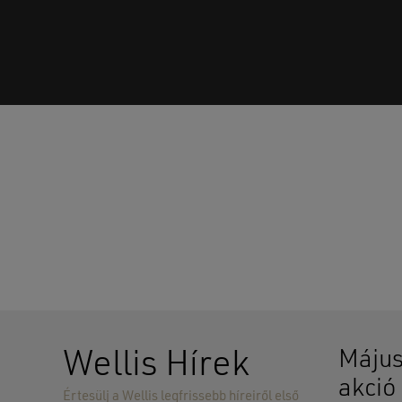
Wellis Hírek
Május
akció
Értesülj a Wellis legfrissebb híreiről első