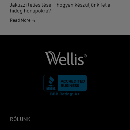
Jakuzzi téliesítése – hogyan készüljünk fel a
hideg hónapokra?
Read More
RÓLUNK