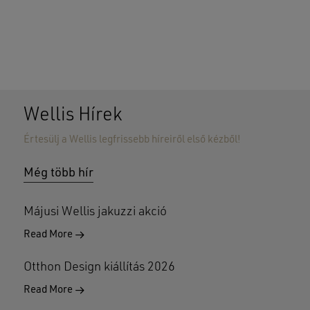
Wellis Hírek
Értesülj a Wellis legfrissebb híreiről első kézből!
Nincsenek termékek a kosárban.
Még több hír
GO TO SHOP
Májusi Wellis jakuzzi akció
Read More
Otthon Design kiállítás 2026
Read More