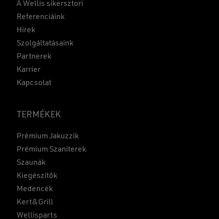
A Wellis sikersztori
Referenciáink
Hírek
Szolgáltatásaink
Partnerek
Karrier
Kapcsolat
TERMÉKEK
Prémium Jakuzzik
Prémium Szaniterek
Szaunák
Kiegészítők
Medencék
Kert&Grill
Wellisparts