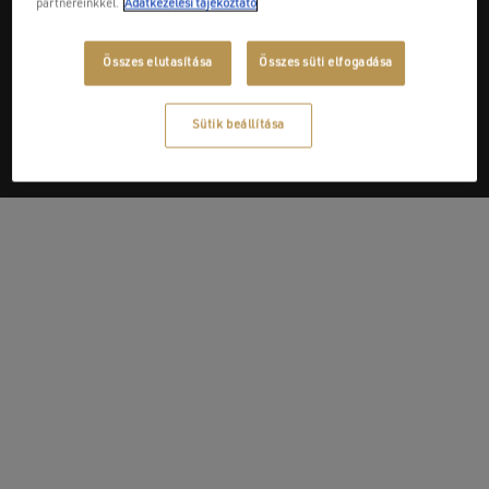
partnereinkkel.
Adatkezelési tájékoztató
Next Post
Összes elutasítása
Összes süti elfogadása
Benedek és Tsa Kft.
Sütik beállítása