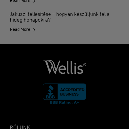
Read More
Jakuzzi téliesítése – hogyan készüljünk fel a
hideg hónapokra?
Read More
RÓLUNK