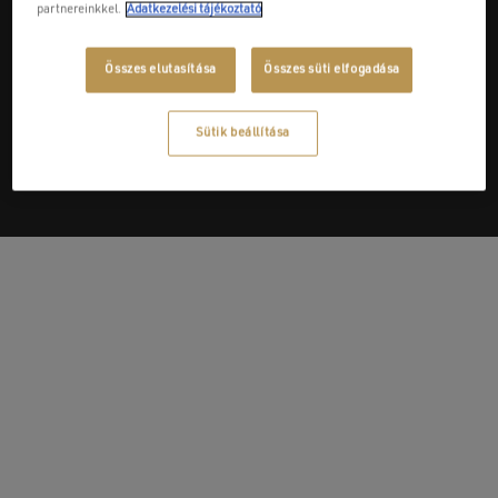
partnereinkkel.
Adatkezelési tájékoztató
Összes elutasítása
Összes süti elfogadása
Next Post
Jolly
Sütik beállítása