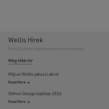
Wellis Hírek
Értesülj a Wellis legfrissebb híreiről első kézből!
Nincsenek termékek a kosárban.
Még több hír
GO TO SHOP
Májusi Wellis jakuzzi akció
Read More
Otthon Design kiállítás 2026
Read More