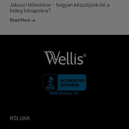
Jakuzzi téliesítése – hogyan készüljünk fel a
hideg hónapokra?
Read More
RÓLUNK