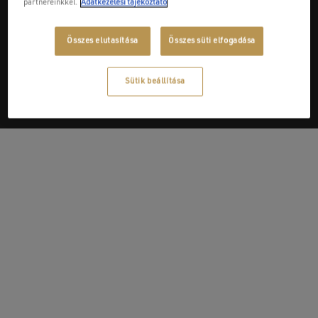
partnereinkkel.
Adatkezelési tájékoztató
Next Post
Összes elutasítása
Összes süti elfogadása
Írisz Csempe Kft.
Sütik beállítása