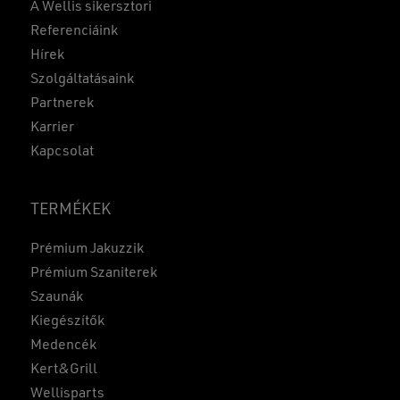
A Wellis sikersztori
Referenciáink
Hírek
Szolgáltatásaink
Partnerek
Karrier
Kapcsolat
TERMÉKEK
Prémium Jakuzzik
Prémium Szaniterek
Szaunák
Kiegészítők
Medencék
Kert&Grill
Wellisparts