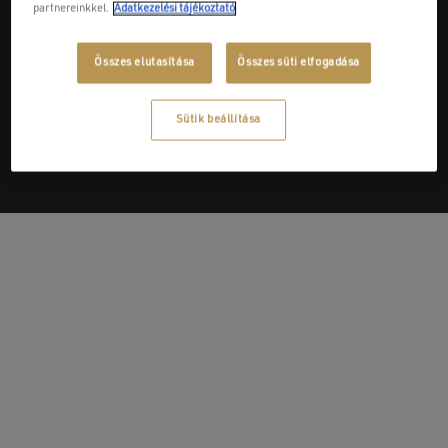
partnereinkkel.
Adatkezelési tájékoztató
Összes elutasítása
Összes süti elfogadása
Next Post
Burkolat Mix Kft.
Sütik beállítása