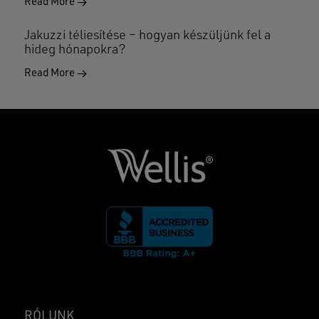
Read More
Jakuzzi téliesítése – hogyan készüljünk fel a
hideg hónapokra?
Read More
RÓLUNK