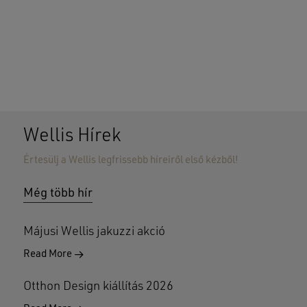
Wellis Hírek
Értesülj a Wellis legfrissebb híreiről első kézből!
Nincsenek termékek a kosárban.
Még több hír
GO TO SHOP
Májusi Wellis jakuzzi akció
Read More
Otthon Design kiállítás 2026