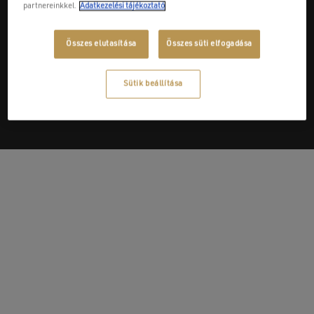
partnereinkkel.
Adatkezelési tájékoztató
Összes elutasítása
Összes süti elfogadása
Next Post
Csépcső-Gáz Kft.
Sütik beállítása