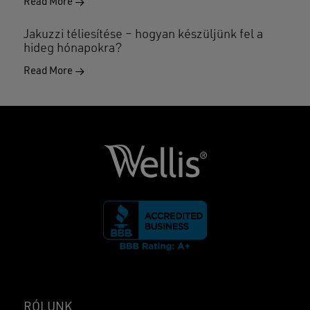
Read More
Jakuzzi téliesítése – hogyan készüljünk fel a
hideg hónapokra?
Read More
RÓLUNK