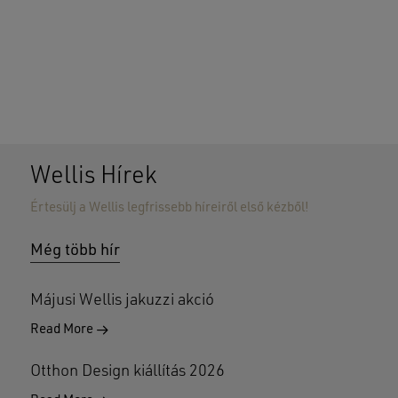
Wellis Hírek
Értesülj a Wellis legfrissebb híreiről első kézből!
Nincsenek termékek a kosárban.
Még több hír
GO TO SHOP
Májusi Wellis jakuzzi akció
Read More
Otthon Design kiállítás 2026