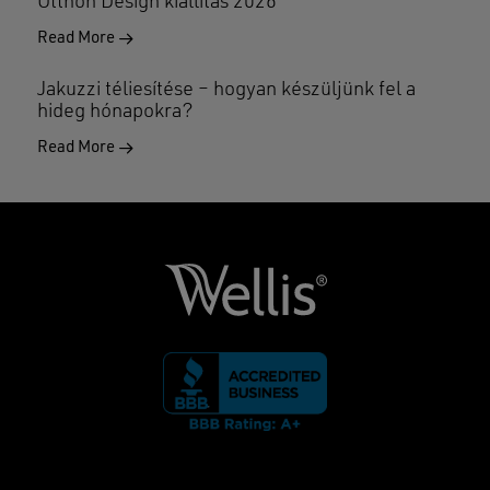
Otthon Design kiállítás 2026
Read More
Jakuzzi téliesítése – hogyan készüljünk fel a
hideg hónapokra?
Read More