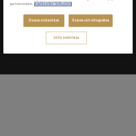
partnereinkkel.
Adatkezelési tájékoztató
Összes elutasítása
Összes süti elfogadása
Next Post
Praktiker Kft.
Sütik beállítása