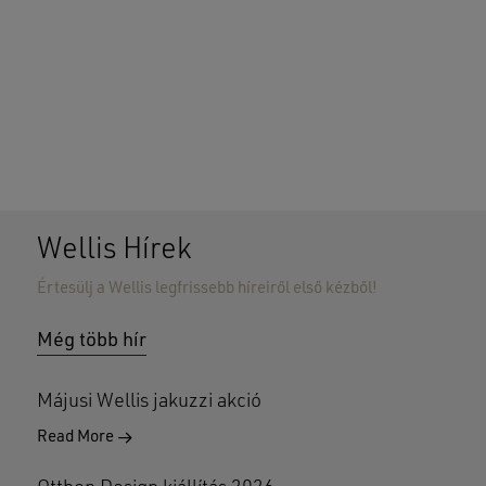
Wellis Hírek
Nincsenek termékek a kosárban.
Értesülj a Wellis legfrissebb híreiről első kézből!
GO TO SHOP
Még több hír
Májusi Wellis jakuzzi akció
Read More