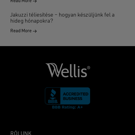
Read More
Jakuzzi téliesítése – hogyan készüljünk fel a
hideg hónapokra?
Read More
RÓLUNK