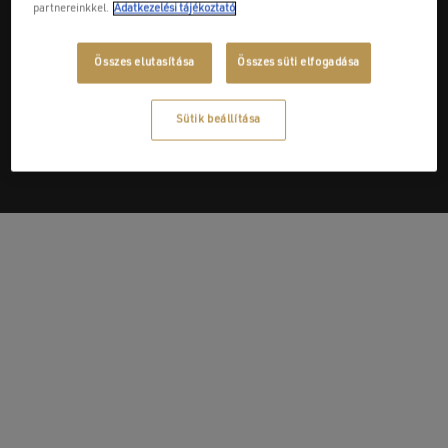
partnereinkkel.
Adatkezelési tájékoztató
Összes elutasítása
Összes süti elfogadása
Next Post
Lemant-Pool Kft.
Sütik beállítása