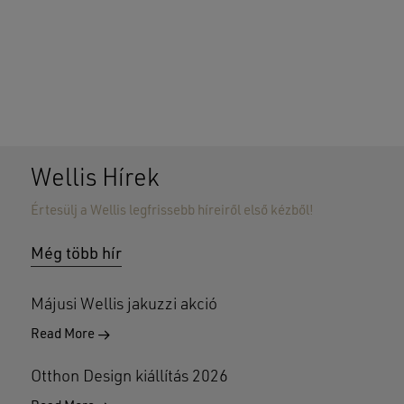
Wellis Hírek
Értesülj a Wellis legfrissebb híreiről első kézből!
Nincsenek termékek a kosárban.
Még több hír
GO TO SHOP
Májusi Wellis jakuzzi akció
Read More
Otthon Design kiállítás 2026