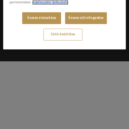
partnereinkkel.
Adatkezelési tájékoztató
Next Post
Összes elutasítása
Összes süti elfogadása
Pannon Csoport - Szakács Kereskedelmi és
Szolgáltató Kft.
Sütik beállítása