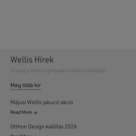
Wellis Hírek
Értesülj a Wellis legfrissebb híreiről első kézből!
Nincsenek termékek a kosárban.
Még több hír
GO TO SHOP
Májusi Wellis jakuzzi akció
Read More
Otthon Design kiállítás 2026