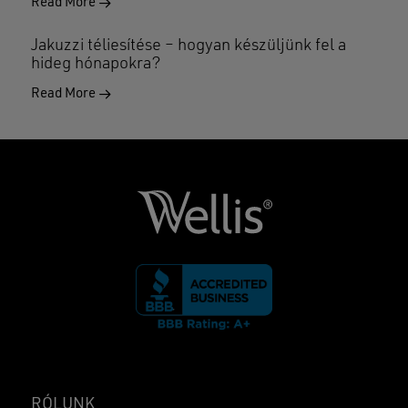
Read More
Jakuzzi téliesítése – hogyan készüljünk fel a
hideg hónapokra?
Read More
RÓLUNK