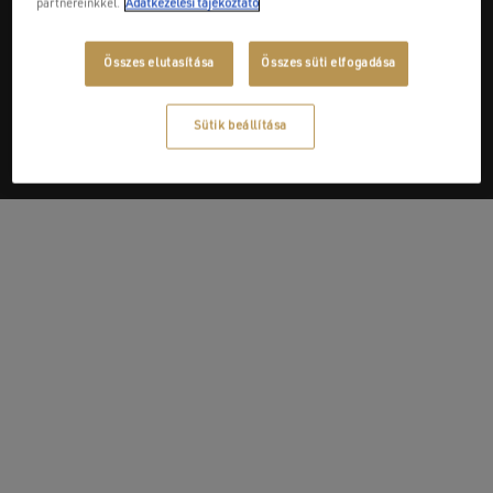
partnereinkkel.
Adatkezelési tájékoztató
Next Post
Összes elutasítása
Összes süti elfogadása
Nor-Color Kft.
Sütik beállítása