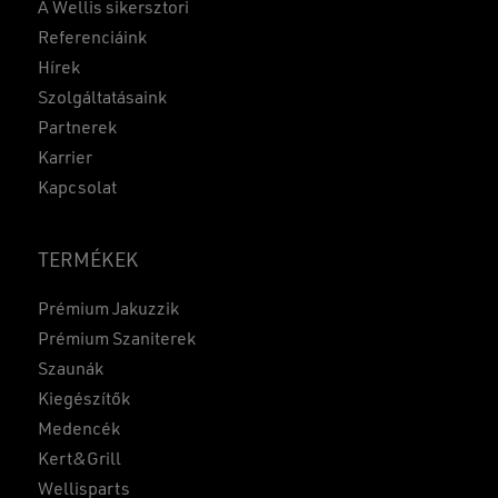
A Wellis sikersztori
Referenciáink
Hírek
Szolgáltatásaink
Partnerek
Karrier
Kapcsolat
TERMÉKEK
Prémium Jakuzzik
Prémium Szaniterek
Szaunák
Kiegészítők
Medencék
Kert&Grill
Wellisparts