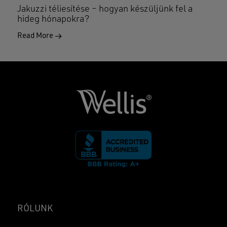
Jakuzzi téliesítése – hogyan készüljünk fel a
hideg hónapokra?
Read More
RÓLUNK