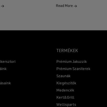
e
Read More
TERMÉKEK
ikersztori
Prémium Jakuzzik
áink
Prémium Szaniterek
Szaunák
Részösszeg:
tásaink
Kiegészítők
k
Medencék
Kert&Grill
t
Wellisparts