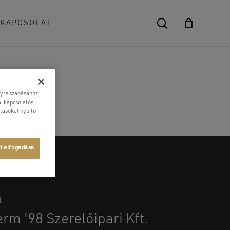
search
KAPCSOLAT
Close
Cart
lyre szabásához,
l kapcsolatos
atásokat nyújtó
ti elfogadása
t
rm '98 Szerelőipari Kft.