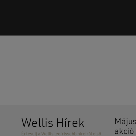
Wellis Hírek
Május
akció
Értesülj a Wellis legfrissebb híreiről első