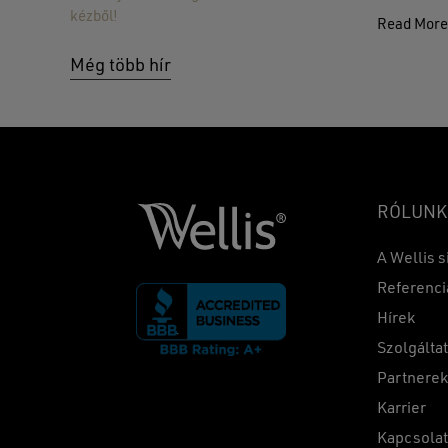
kézből!
Read Mor
Még több hír
RÓLUNK
A Wellis s
Referenci
Hírek
Szolgálta
Partnere
Karrier
Kapcsola