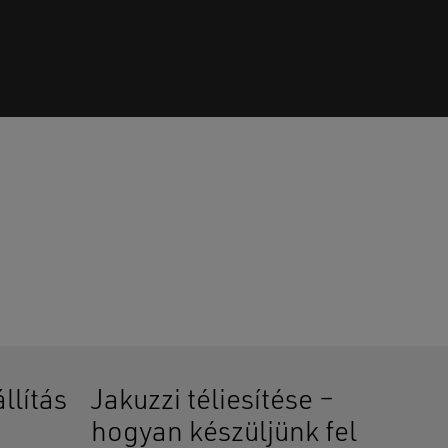
senek termékek a kosárban.
GO TO SHOP
llítás
Jakuzzi téliesítése –
hogyan készüljünk fel