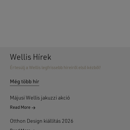
Wellis Hírek
Értesülj a Wellis legfrissebb híreiről első kézből!
Nincsenek termékek a kosárban.
Még több hír
GO TO SHOP
Májusi Wellis jakuzzi akció
Read More
Otthon Design kiállítás 2026