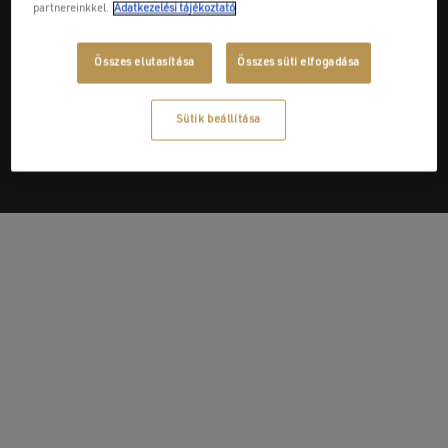
partnereinkkel.
Adatkezelési tájékoztató
Összes elutasítása
Összes süti elfogadása
Next Post
SZAKKERESKEDÉS Poli-T Kft.
Sütik beállítása