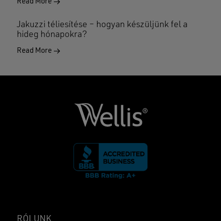
Read More
Jakuzzi téliesítése – hogyan készüljünk fel a
hideg hónapokra?
Read More
RÓLUNK