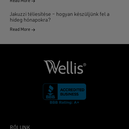
Read More
Jakuzzi téliesítése – hogyan készüljünk fel a
hideg hónapokra?
Read More
RÓLUNK