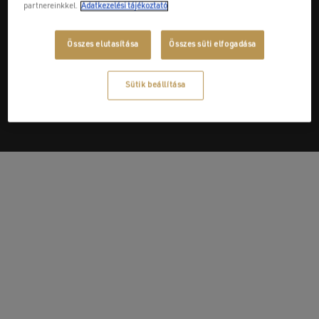
partnereinkkel.
Adatkezelési tájékoztató
Összes elutasítása
Összes süti elfogadása
Next Post
Czinger Kft.
Sütik beállítása