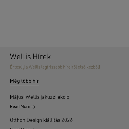
Wellis Hírek
Értesülj a Wellis legfrissebb híreiről első kézből!
Nincsenek termékek a kosárban.
Még több hír
GO TO SHOP
Májusi Wellis jakuzzi akció
Read More
Otthon Design kiállítás 2026