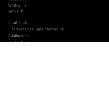
Wellisparts
WELLIS
Részösszeg:
0
Ft
Letöltések
KOSÁR
PÉNZTÁR
Fizetési és szállítási információk
Adatkezelés
Cookie tájékoztató
Összehasonlítás
1
Felhasználási feltételek
ÁSZF
Gyakran ismételt kérdések
Közzétételek
A weboldalon szereplő képek csak illusztrációs célokat
szolgálnak.
A gyártó a változtatás jogát előzetes tájékoztatás nélkül