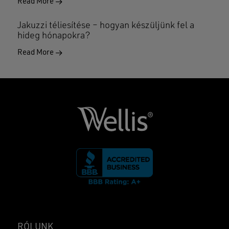
Read More
Jakuzzi téliesítése – hogyan készüljünk fel a
hideg hónapokra?
Read More
RÓLUNK