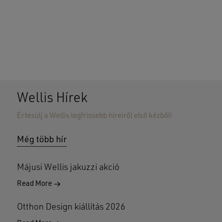
Wellis Hírek
Értesülj a Wellis legfrissebb híreiről első kézből!
Nincsenek termékek a kosárban.
Még több hír
GO TO SHOP
Májusi Wellis jakuzzi akció
Read More
Otthon Design kiállítás 2026