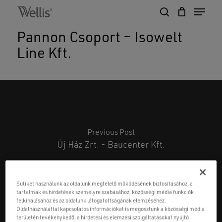
Skip
Menu
to
search
Close
Cart
main
Cart
Close
Pannon Csoport – Isowelt
content
Menu
Line Kft.
Previous Post
Új Ház Zrt. - Baucenter Kft.
Sütiket használunk az oldalunk megfelelő működésének biztosításához, a
tartalmak és hirdetések személyre szabásához, közösségi média funkciók
felkínálásához és az oldalunk látogatottságának elemzéséhez.
Oldalhasználattal kapcsolatos információkat is megosztunk a közösségi média
területén tevékenykedő, a hirdetési és elemzési szolgáltatásokat nyújtó