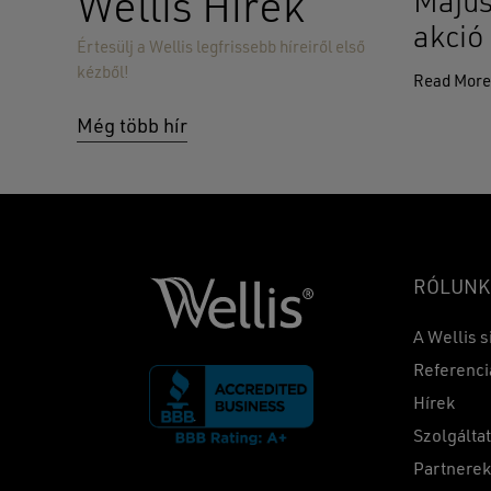
Wellis Hírek
Május
akció
Értesülj a Wellis legfrissebb híreiről első
kézből!
Read Mor
Még több hír
RÓLUNK
A Wellis s
Referenci
Hírek
Szolgálta
Partnere