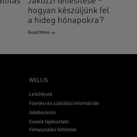
llítás
Jakuzzi téliesítése –
hogyan készüljünk fel
a hideg hónapokra?
Read More
WELLIS
Letöltések
Fizetési és szállítási információk
Adatkezelés
0
Ft
Cookie tájékoztató
Felhasználási feltételek
KOSÁR
PÉNZTÁR