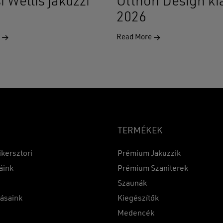
i Wellis jakuzzi
Otthon Design kiá
2026
e
Read More
TERMÉKEK
ikersztori
Prémium Jakuzzik
áink
Prémium Szaniterek
Szaunák
Részösszeg:
tásaink
Kiegészítők
k
Medencék