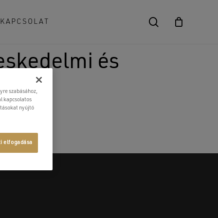
search
KAPCSOLAT
Close
Cart
eskedelmi és
lyre szabásához,
l kapcsolatos
atásokat nyújtó
ti elfogadása