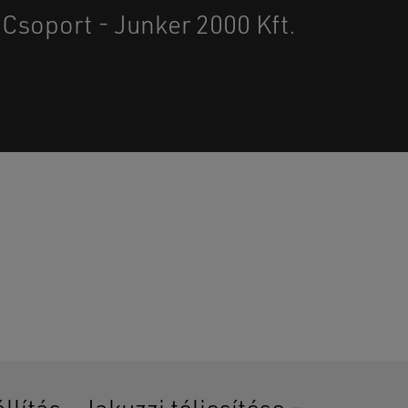
Csoport - Junker 2000 Kft.
senek termékek a kosárban.
GO TO SHOP