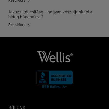
Read More
Jakuzzi téliesítése – hogyan készüljünk fel a
hideg hónapokra?
Read More
RÓLUNK