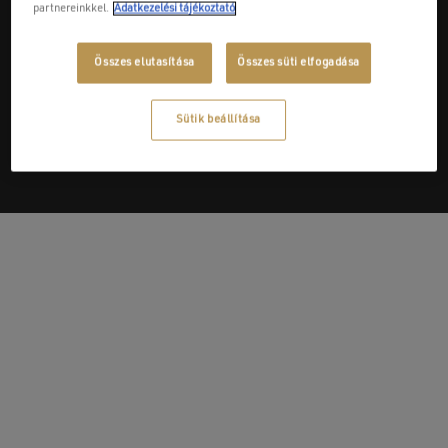
partnereinkkel.
Adatkezelési tájékoztató
Összes elutasítása
Összes süti elfogadása
Next Post
Új Ház Zrt. - Farm-Ker Kft.
Sütik beállítása