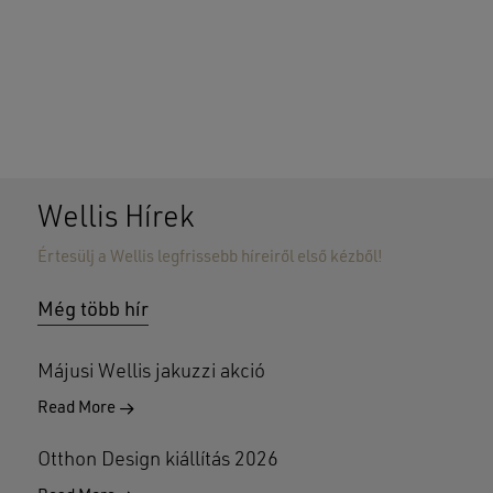
Wellis Hírek
Értesülj a Wellis legfrissebb híreiről első kézből!
Nincsenek termékek a kosárban.
Még több hír
GO TO SHOP
Májusi Wellis jakuzzi akció
Read More
Otthon Design kiállítás 2026