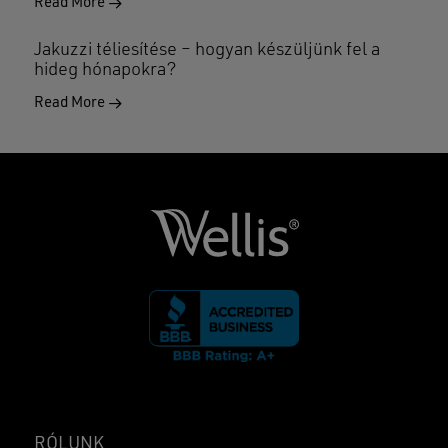
Read More
Jakuzzi téliesítése – hogyan készüljünk fel a
hideg hónapokra?
Read More
RÓLUNK