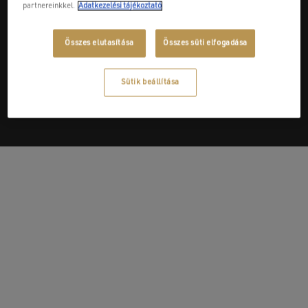
partnereinkkel.
Adatkezelési tájékoztató
Összes elutasítása
Összes süti elfogadása
Next Post
Kar-esz Centrum Kft.
Sütik beállítása