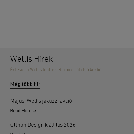
Wellis Hírek
Értesülj a Wellis legfrissebb híreiről első kézből!
Nincsenek termékek a kosárban.
Még több hír
GO TO SHOP
Májusi Wellis jakuzzi akció
Read More
Otthon Design kiállítás 2026