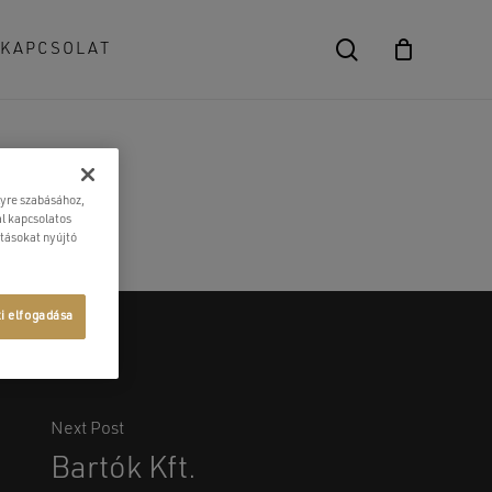
search
KAPCSOLAT
Close
Cart
lyre szabásához,
l kapcsolatos
atásokat nyújtó
ti elfogadása
Next Post
Bartók Kft.