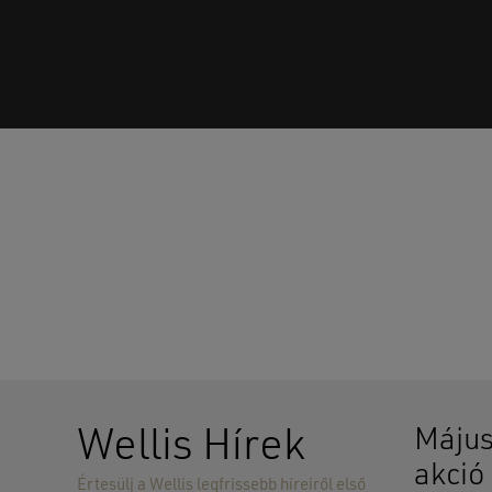
Wellis Hírek
Május
akció
Értesülj a Wellis legfrissebb híreiről első