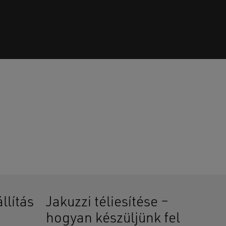
senek termékek a kosárban.
GO TO SHOP
llítás
Jakuzzi téliesítése –
hogyan készüljünk fel