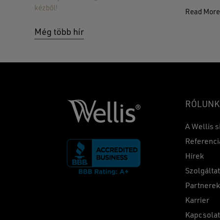
kézből!
Read Mor
Még több hír
RÓLUNK
A Wellis s
Referenci
Hírek
Szolgálta
Partnere
Karrier
Kapcsola