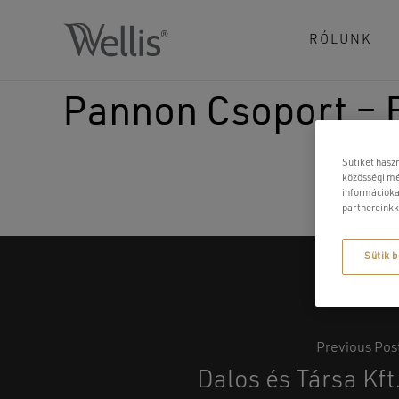
Skip
to
RÓLUNK
main
content
Pannon Csoport – B
Sütiket hasz
közösségi mé
információka
partnereinkk
Sütik b
Previous Pos
Dalos és Társa Kft