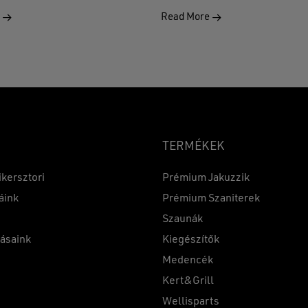
e
Read More
TERMÉKEK
ikersztori
Prémium Jakuzzik
áink
Prémium Szaniterek
Szaunák
Részösszeg:
tásaink
Kiegészítők
k
Medencék
Kert&Grill
t
Wellisparts