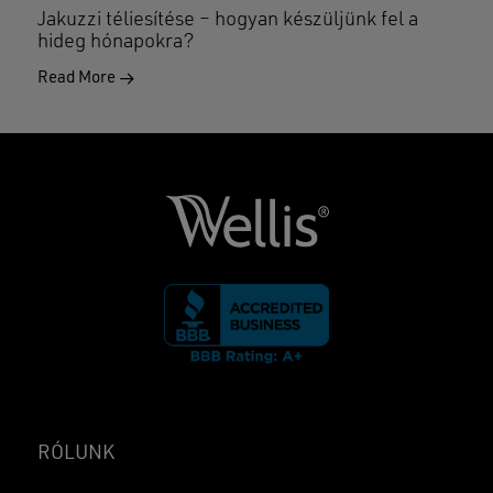
Jakuzzi téliesítése – hogyan készüljünk fel a
hideg hónapokra?
Read More
RÓLUNK