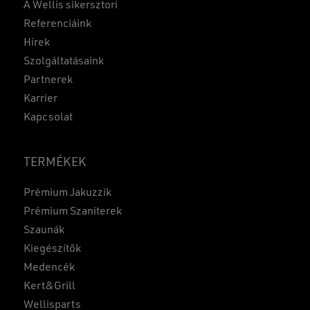
A Wellis sikersztori
Referenciáink
Hírek
Szolgáltatásaink
Partnerek
Karrier
Kapcsolat
TERMÉKEK
Prémium Jakuzzik
Prémium Szaniterek
Szaunák
Kiegészítők
Medencék
Kert&Grill
Wellisparts