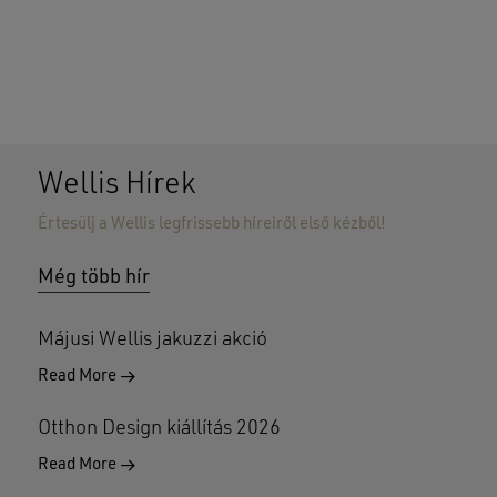
Wellis Hírek
Értesülj a Wellis legfrissebb híreiről első kézből!
Nincsenek termékek a kosárban.
Még több hír
GO TO SHOP
Májusi Wellis jakuzzi akció
Read More
Otthon Design kiállítás 2026
Read More