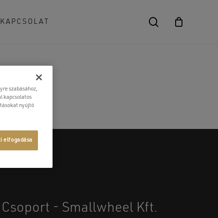
search
KAPCSOLAT
Close
Cart
lyre szabásához,
l kapcsolatos
atásokat nyújtó
ti elfogadása
Csoport - Smallwheel Kft.