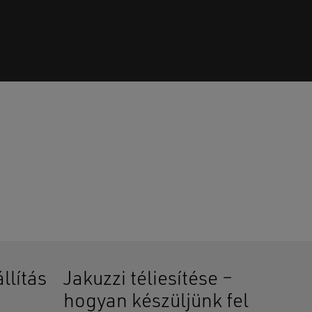
senek termékek a kosárban.
GO TO SHOP
llítás
Jakuzzi téliesítése –
hogyan készüljünk fel