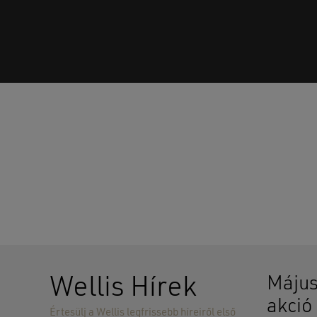
Wellis Hírek
Május
akció
Értesülj a Wellis legfrissebb híreiről első