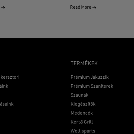
e
Read More
TERMÉKEK
ikersztori
Prémium Jakuzzik
áink
Prémium Szaniterek
Szaunák
Részösszeg:
tásaink
Kiegészítők
k
Medencék
Kert&Grill
t
Wellisparts