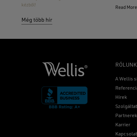
kézből!
Read Mor
Még több hír
RÓLUNK
A Wellis s
Referenci
Hírek
Szolgálta
Partnere
Karrier
Kapcsola