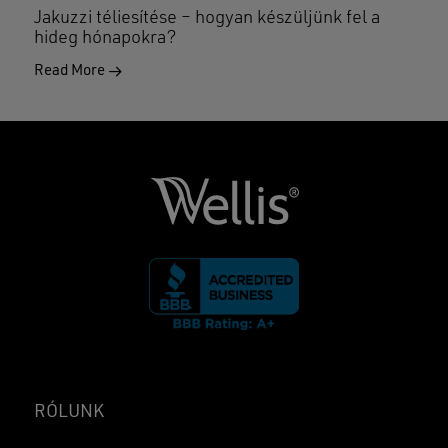
Jakuzzi téliesítése – hogyan készüljünk fel a
hideg hónapokra?
Read More
RÓLUNK