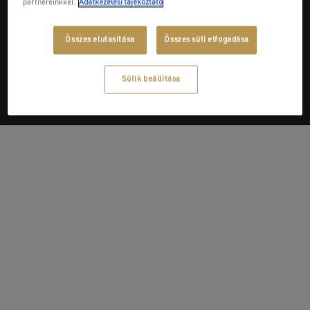
partnereinkkel.
Adatkezelési tájékoztató
Next Post
Összes elutasítása
Összes süti elfogadása
Gienger Kft.
Sütik beállítása