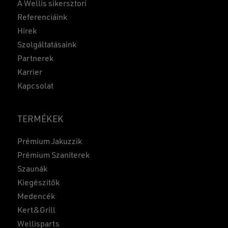
A Wellis sikersztori
Referenciáink
Hírek
Szolgáltatásaink
Partnerek
Karrier
Kapcsolat
TERMÉKEK
Prémium Jakuzzik
Prémium Szaniterek
Szaunák
Kiegészítők
Medencék
Kert&Grill
Wellisparts