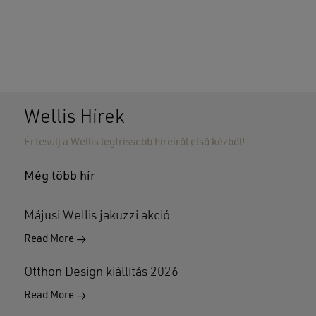
Wellis Hírek
Értesülj a Wellis legfrissebb híreiről első kézből!
Nincsenek termékek a kosárban.
Még több hír
GO TO SHOP
Májusi Wellis jakuzzi akció
Read More
Otthon Design kiállítás 2026
Read More