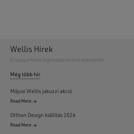
Wellis Hírek
Értesülj a Wellis legfrissebb híreiről első kézből!
Nincsenek termékek a kosárban.
Még több hír
GO TO SHOP
Májusi Wellis jakuzzi akció
Read More
Otthon Design kiállítás 2026
Read More