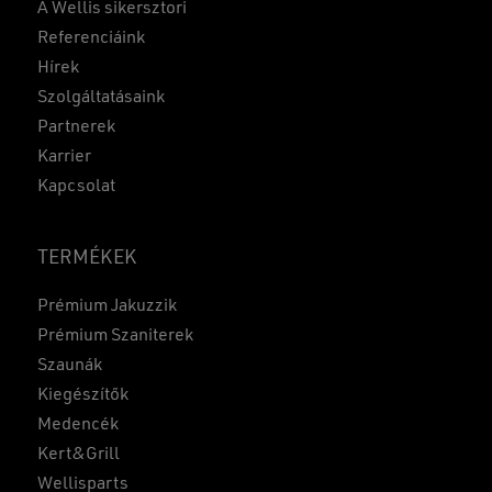
A Wellis sikersztori
Referenciáink
Hírek
Szolgáltatásaink
Partnerek
Karrier
Kapcsolat
TERMÉKEK
Prémium Jakuzzik
Prémium Szaniterek
Szaunák
Kiegészítők
Medencék
Kert&Grill
Wellisparts