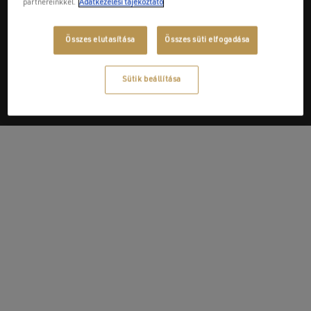
partnereinkkel.
Adatkezelési tájékoztató
Next Post
Összes elutasítása
Összes süti elfogadása
Szerelvénybolt Kft.
Sütik beállítása