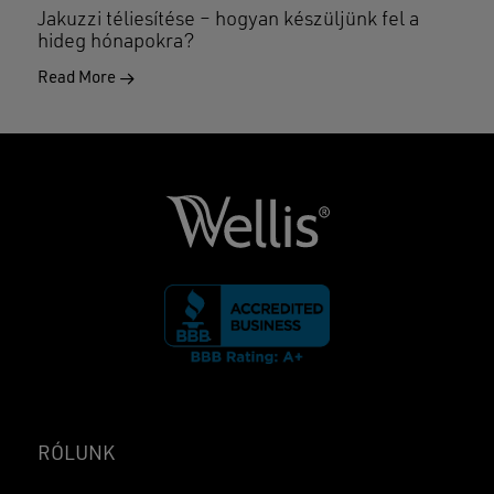
Jakuzzi téliesítése – hogyan készüljünk fel a
hideg hónapokra?
Read More
RÓLUNK