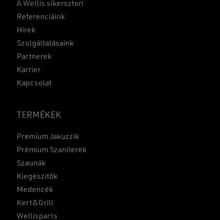
A Wellis sikersztori
Referenciáink
Hírek
Szolgáltatásaink
Partnerek
Karrier
Kapcsolat
TERMÉKEK
Prémium Jakuzzik
Prémium Szaniterek
Szaunák
Kiegészítők
Medencék
Kert&Grill
Wellisparts