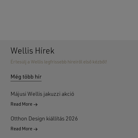
Wellis Hírek
Értesülj a Wellis legfrissebb híreiről első kézből!
Nincsenek termékek a kosárban.
Még több hír
GO TO SHOP
Májusi Wellis jakuzzi akció
Read More
Otthon Design kiállítás 2026
Read More