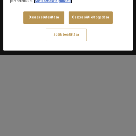
partnereinkkel.
Adatkezelési tájékoztató
Next Post
Összes elutasítása
Összes süti elfogadása
Liska és Lányai Kft.
Sütik beállítása