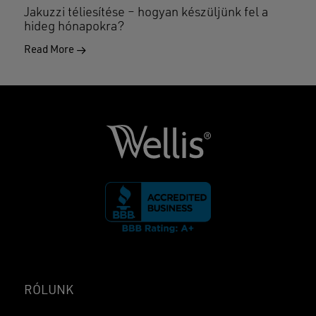
Jakuzzi téliesítése – hogyan készüljünk fel a
hideg hónapokra?
Read More
RÓLUNK