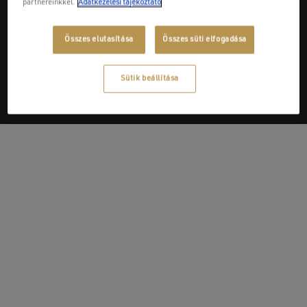
partnereinkkel.
Adatkezelési tájékoztató
Next Post
Összes elutasítása
Összes süti elfogadása
Mercato Glück Kft.
Sütik beállítása