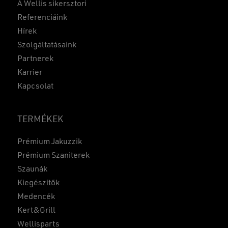
A Wellis sikersztori
Referenciáink
Hírek
Szolgáltatásaink
Partnerek
Karrier
Kapcsolat
TERMÉKEK
Prémium Jakuzzik
Prémium Szaniterek
Szaunák
Kiegészítők
Medencék
Kert&Grill
Wellisparts