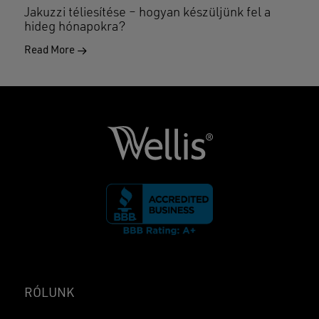
Jakuzzi téliesítése – hogyan készüljünk fel a
hideg hónapokra?
Read More
RÓLUNK