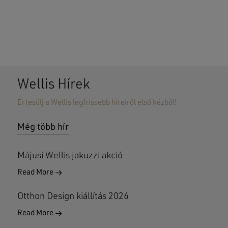
Wellis Hírek
Értesülj a Wellis legfrissebb híreiről első kézből!
Nincsenek termékek a kosárban.
Még több hír
GO TO SHOP
Májusi Wellis jakuzzi akció
Read More
Otthon Design kiállítás 2026
Read More