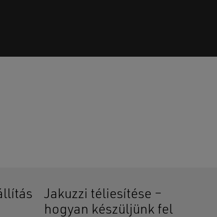
senek termékek a kosárban.
GO TO SHOP
llítás
Jakuzzi téliesítése –
hogyan készüljünk fel