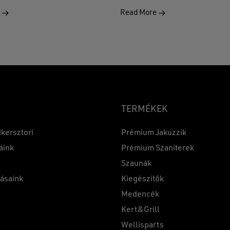
e
Read More
TERMÉKEK
ikersztori
Prémium Jakuzzik
áink
Prémium Szaniterek
Szaunák
Részösszeg:
tásaink
Kiegészítők
k
Medencék
Kert&Grill
t
Wellisparts