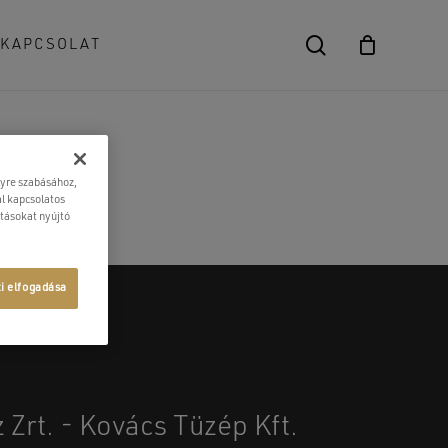
search
KAPCSOLAT
Close
Cart
lyre szabásához,
l kapcsolatos
atásokat nyújtó
ti elfogadása
 Zrt. - Kovács Tüzép Kft.