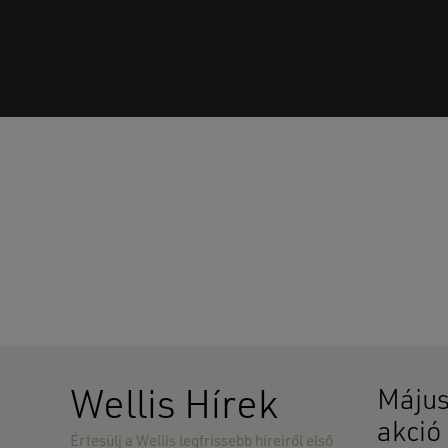
Wellis Hírek
Május
akció
Értesülj a Wellis legfrissebb híreiről első