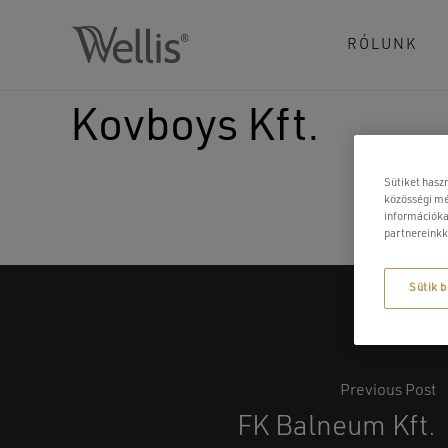
Skip
to
RÓLUNK
main
content
Kovboys Kft.
Sütiket hasz
közösségi mé
információka
partnereinkk
Sütik b
Previous Post
FK Balneum Kft.