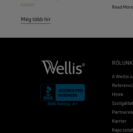
kézből!
Read Mor
Még több hír
RÓLUNK
A Wellis s
Referenci
Hírek
Szolgálta
Partnere
Karrier
Kapcsola