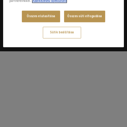
partnereinkkel.
Adatkezelési tájékoztató
Next Post
Összes elutasítása
Összes süti elfogadása
Zsétak 2019 Kft.
Sütik beállítása