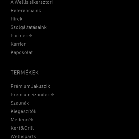
A Wellis sikersztori
Referenciáink
Hírek
Szolgáltatásaink
Partnerek
Karrier
Kapcsolat
TERMÉKEK
Prémium Jakuzzik
Prémium Szaniterek
Szaunák
Kiegészítők
Medencék
Kert&Grill
Wellisparts