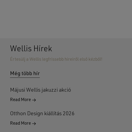
Wellis Hírek
Értesülj a Wellis legfrissebb híreiről első kézből!
Nincsenek termékek a kosárban.
Még több hír
GO TO SHOP
Májusi Wellis jakuzzi akció
Read More
Otthon Design kiállítás 2026
Read More