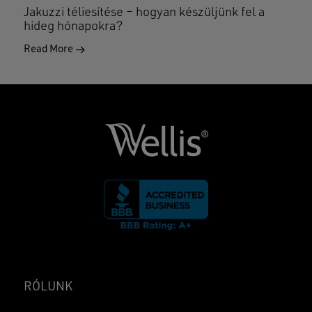
Jakuzzi téliesítése – hogyan készüljünk fel a
hideg hónapokra?
Read More
RÓLUNK