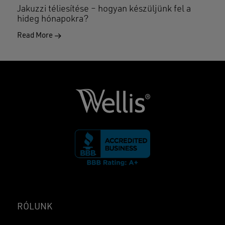
Jakuzzi téliesítése – hogyan készüljünk fel a
hideg hónapokra?
Read More
RÓLUNK