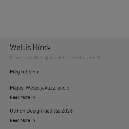
Wellis Hírek
Értesülj a Wellis legfrissebb híreiről első kézből!
Nincsenek termékek a kosárban.
Még több hír
GO TO SHOP
Májusi Wellis jakuzzi akció
Read More
Otthon Design kiállítás 2026
Read More