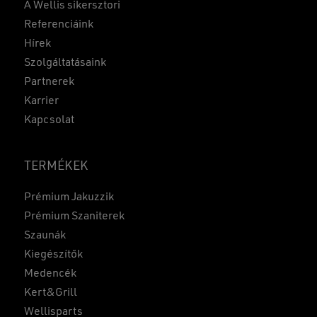
A Wellis sikersztori
Referenciáink
Hírek
Szolgáltatásaink
Partnerek
Karrier
Kapcsolat
TERMÉKEK
Prémium Jakuzzik
Prémium Szaniterek
Szaunák
Kiegészítők
Medencék
Kert&Grill
Wellisparts