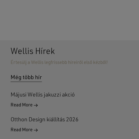
Wellis Hírek
Értesülj a Wellis legfrissebb híreiről első kézből!
Nincsenek termékek a kosárban.
Még több hír
GO TO SHOP
Májusi Wellis jakuzzi akció
Read More
Otthon Design kiállítás 2026
Read More