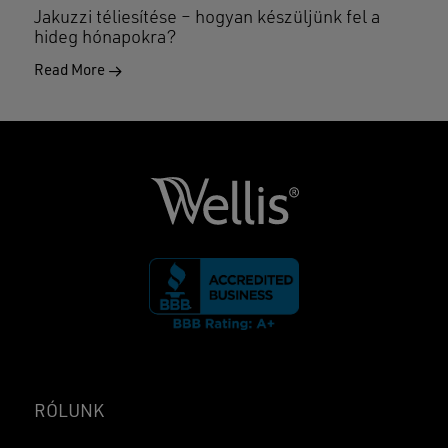
Jakuzzi téliesítése – hogyan készüljünk fel a
hideg hónapokra?
Read More
RÓLUNK