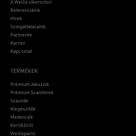
A Wellis sikersztori
Referenciáink
Hírek
Szolgáltatásaink
Partnerek
Karrier
Kapcsolat
TERMÉKEK
Prémium Jakuzzik
Prémium Szaniterek
Szaunák
Kiegészítők
Medencék
Kert&Grill
Wellisparts