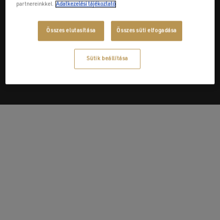
partnereinkkel.
Adatkezelési tájékoztató
Összes elutasítása
Összes süti elfogadása
Next Post
SZAKKERESKEDÉS Alga-Stop Kft.
Sütik beállítása