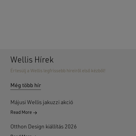
Wellis Hírek
Értesülj a Wellis legfrissebb híreiről első kézből!
Nincsenek termékek a kosárban.
Még több hír
GO TO SHOP
Májusi Wellis jakuzzi akció
Read More
Otthon Design kiállítás 2026