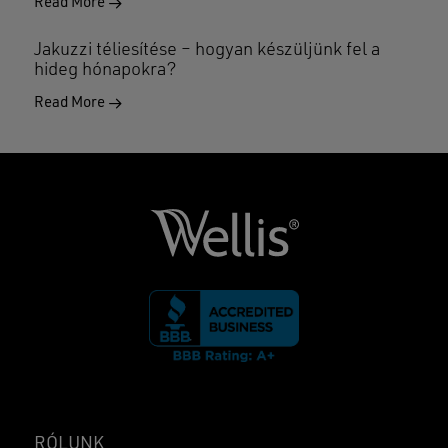
Read More
Jakuzzi téliesítése – hogyan készüljünk fel a
hideg hónapokra?
Read More
RÓLUNK