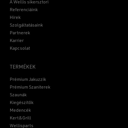
A Wellis sikersztori
Referenciáink
Hírek
Szolgáltatásaink
Partnerek
Karrier
Kapcsolat
TERMÉKEK
Prémium Jakuzzik
Prémium Szaniterek
Szaunák
Kiegészítők
Medencék
Kert&Grill
Wellisparts