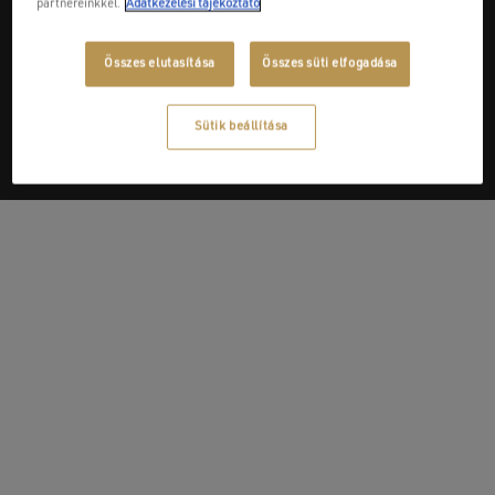
partnereinkkel.
Adatkezelési tájékoztató
Next Post
Összes elutasítása
Összes süti elfogadása
Dominó Kft.
Sütik beállítása