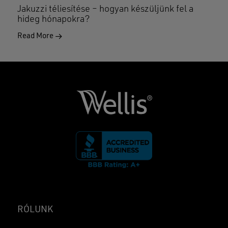
Jakuzzi téliesítése – hogyan készüljünk fel a
hideg hónapokra?
Read More
RÓLUNK