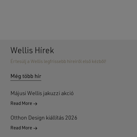
Wellis Hírek
Értesülj a Wellis legfrissebb híreiről első kézből!
Nincsenek termékek a kosárban.
Még több hír
GO TO SHOP
Májusi Wellis jakuzzi akció
Read More
Otthon Design kiállítás 2026
Read More