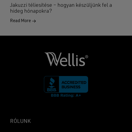
Jakuzzi téliesítése – hogyan készüljünk fel a
hideg hónapokra?
Read More
RÓLUNK