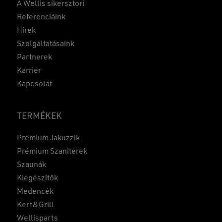
A Wellis sikersztori
Referenciáink
Hírek
Szolgáltatásaink
Partnerek
Karrier
Kapcsolat
TERMÉKEK
Prémium Jakuzzik
Prémium Szaniterek
Szaunák
Kiegészítők
Medencék
Kert&Grill
Wellisparts