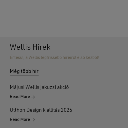
Wellis Hírek
Értesülj a Wellis legfrissebb híreiről első kézből!
Nincsenek termékek a kosárban.
Még több hír
GO TO SHOP
Májusi Wellis jakuzzi akció
Read More
Otthon Design kiállítás 2026
Read More