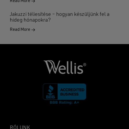
Read More
Jakuzzi téliesítése – hogyan készüljünk fel a
hideg hónapokra?
Read More
RÓLUNK