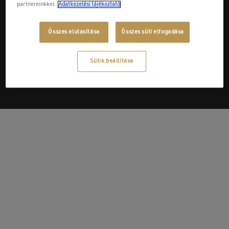
partnereinkkel.
Adatkezelési tájékoztató
Összes elutasítása
Összes süti elfogadása
Next Post
minD Kft.
Sütik beállítása