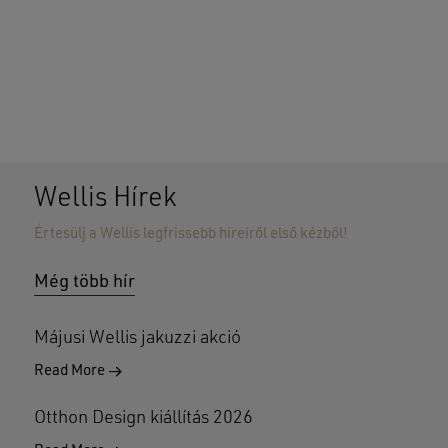
Wellis Hírek
Értesülj a Wellis legfrissebb híreiről első kézből!
Nincsenek termékek a kosárban.
Még több hír
GO TO SHOP
Májusi Wellis jakuzzi akció
Read More
Otthon Design kiállítás 2026