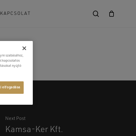
search
KAPCSOLAT
Close
Cart
lyre szabásához,
l kapcsolatos
atásokat nyújtó
ti elfogadása
Next Post
Kamsa-Ker Kft.