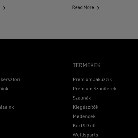
e
Read More
TERMÉKEK
ikersztori
Prémium Jakuzzik
áink
Prémium Szaniterek
Szaunák
Részösszeg:
tásaink
Kiegészítők
k
Medencék
Kert&Grill
t
Wellisparts