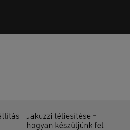
senek termékek a kosárban.
GO TO SHOP
llítás
Jakuzzi téliesítése –
hogyan készüljünk fel