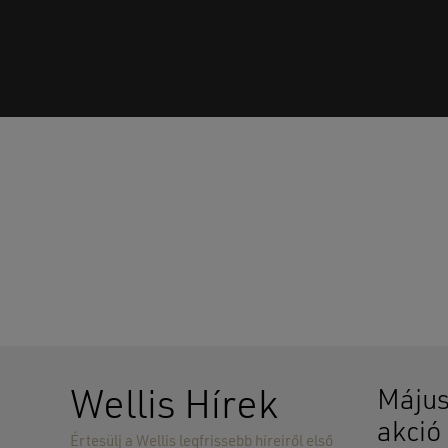
Wellis Hírek
Május
akció
Értesülj a Wellis legfrissebb híreiről első