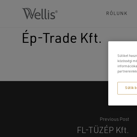
Skip
to
RÓLUNK
main
content
Ép-Trade Kft.
Sütiket hasz
közösségi mé
információka
partnereinkk
Sütik b
Previous Post
FL-TÜZÉP Kft.