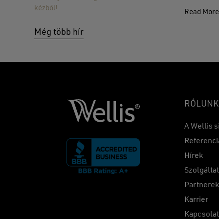
kézből!
Read Mor
Még több hír
RÓLUNK
A Wellis s
Referenci
Hírek
Szolgálta
Partnere
Karrier
Kapcsola