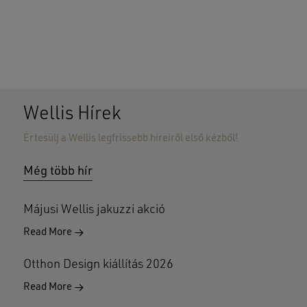
Wellis Hírek
Értesülj a Wellis legfrissebb híreiről első kézből!
Nincsenek termékek a kosárban.
Még több hír
GO TO SHOP
Májusi Wellis jakuzzi akció
Read More
Otthon Design kiállítás 2026
Read More