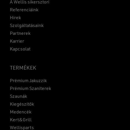
A Wellis sikersztori
Referenciáink
Hírek
Szolgáltatásaink
Partnerek
Karrier
Kapcsolat
TERMÉKEK
Prémium Jakuzzik
Prémium Szaniterek
Szaunák
Kiegészítők
Medencék
Kert&Grill
Wellisparts