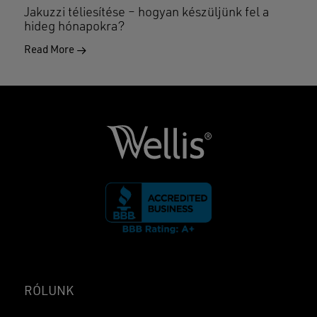
Jakuzzi téliesítése – hogyan készüljünk fel a
hideg hónapokra?
Read More
RÓLUNK