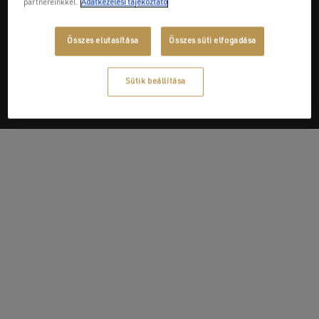
partnereinkkel.
Adatkezelési tájékoztató
Next Post
Összes elutasítása
Összes süti elfogadása
Alba Kerámia 57 Kft.
Sütik beállítása