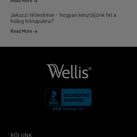
Read More
Jakuzzi téliesítése – hogyan készüljünk fel a
hideg hónapokra?
Read More
RÓLUNK