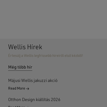
Wellis Hírek
Értesülj a Wellis legfrissebb híreiről első kézből!
Nincsenek termékek a kosárban.
Még több hír
GO TO SHOP
Májusi Wellis jakuzzi akció
Read More
Otthon Design kiállítás 2026