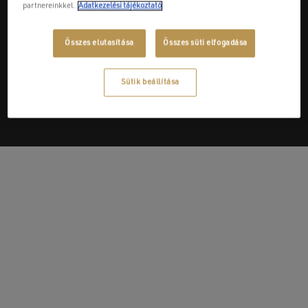
partnereinkkel.
Adatkezelési tájékoztató
Összes elutasítása
Összes süti elfogadása
Next Post
Pannon Csoport - Pan-Manfa Kft.
Sütik beállítása