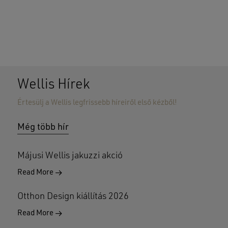
Wellis Hírek
Értesülj a Wellis legfrissebb híreiről első kézből!
Nincsenek termékek a kosárban.
Még több hír
GO TO SHOP
Májusi Wellis jakuzzi akció
Read More
Otthon Design kiállítás 2026
Read More