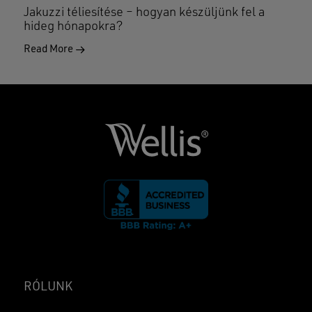
Jakuzzi téliesítése – hogyan készüljünk fel a
hideg hónapokra?
Read More
RÓLUNK