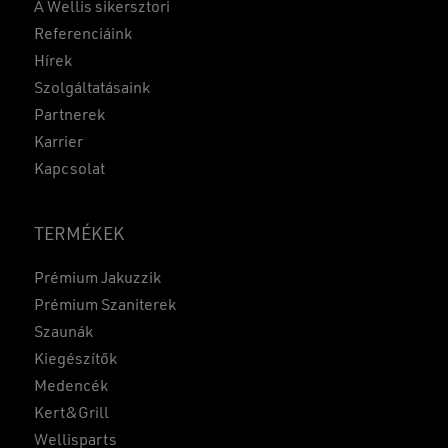
A Wellis sikersztori
Referenciáink
Hírek
Szolgáltatásaink
Partnerek
Karrier
Kapcsolat
TERMÉKEK
Prémium Jakuzzik
Prémium Szaniterek
Szaunák
Kiegészítők
Medencék
Kert&Grill
Wellisparts