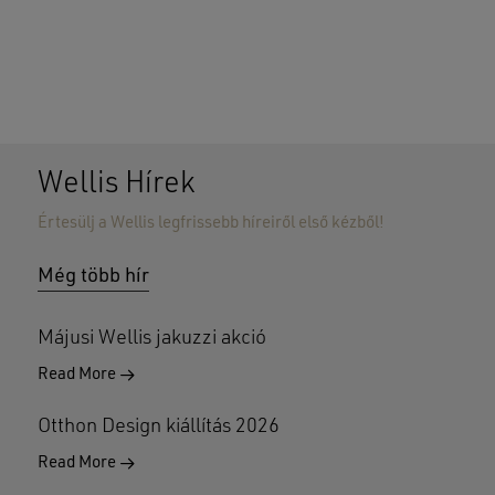
Wellis Hírek
Értesülj a Wellis legfrissebb híreiről első kézből!
Nincsenek termékek a kosárban.
Még több hír
GO TO SHOP
Májusi Wellis jakuzzi akció
Read More
Otthon Design kiállítás 2026
Read More