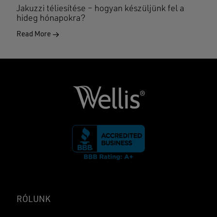
Jakuzzi téliesítése – hogyan készüljünk fel a
hideg hónapokra?
Read More
RÓLUNK