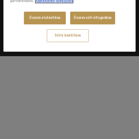
partnereinkkel.
Adatkezelési tájékoztató
Next Post
Összes elutasítása
Összes süti elfogadása
Benedek és Tsa Kft.
Sütik beállítása