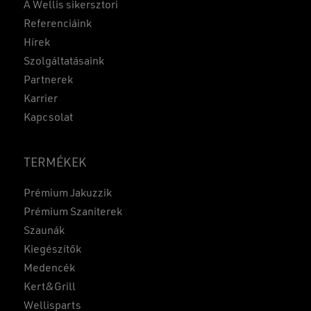
A Wellis sikersztori
Referenciáink
Hírek
Szolgáltatásaink
Partnerek
Karrier
Kapcsolat
TERMÉKEK
Prémium Jakuzzik
Prémium Szaniterek
Szaunák
Kiegészítők
Medencék
Kert&Grill
Wellisparts