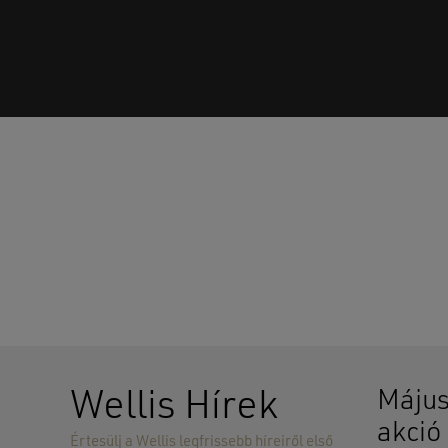
Wellis Hírek
Május
akció
Értesülj a Wellis legfrissebb híreiről első