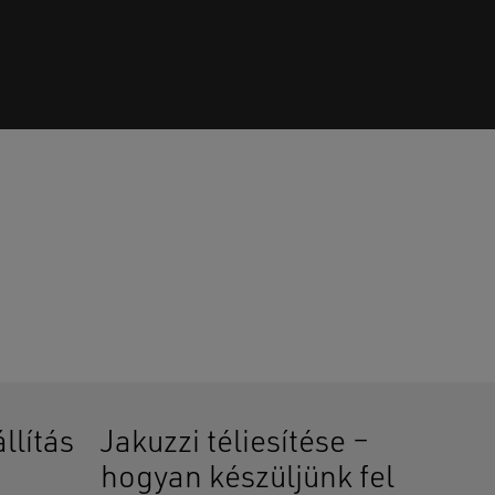
senek termékek a kosárban.
GO TO SHOP
llítás
Jakuzzi téliesítése –
hogyan készüljünk fel