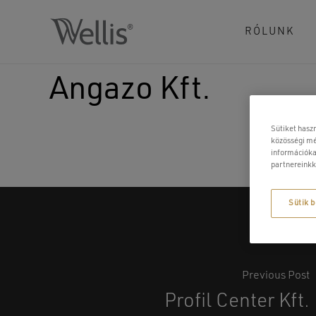
Skip
to
RÓLUNK
main
content
Angazo Kft.
Sütiket hasz
közösségi mé
információka
partnereinkk
Sütik b
Previous Post
Profil Center Kft.