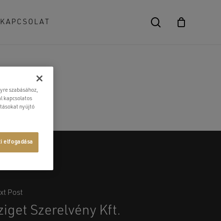
search
KAPCSOLAT
Close
Cart
lyre szabásához,
l kapcsolatos
atásokat nyújtó
ti elfogadása
xt Post
ziget Szerelvény Kft.