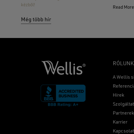
kézből!
Read Mor
Még több hír
RÓLUNK
A Wellis s
Referenci
Hírek
Szolgálta
Partnere
Karrier
Kapcsola