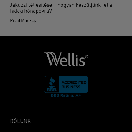
Jakuzzi téliesítése – hogyan készüljünk fel a
hideg hónapokra?
Read More
RÓLUNK