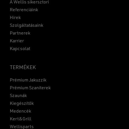
A Wellis sikersztori
Referenciáink
Hírek
Szolgáltatásaink
Partnerek
Karrier
Kapcsolat
TERMÉKEK
Prémium Jakuzzik
Prémium Szaniterek
Szaunák
Kiegészítők
Medencék
Kert&Grill
Wellisparts