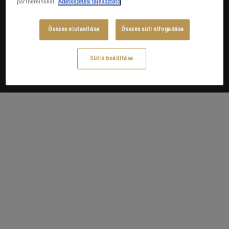
partnereinkkel.
Adatkezelési tájékoztató
Next Post
Összes elutasítása
Összes süti elfogadása
Szerelvénybolt Kft.
Sütik beállítása