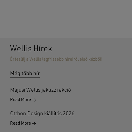
Wellis Hírek
Értesülj a Wellis legfrissebb híreiről első kézből!
Nincsenek termékek a kosárban.
Még több hír
GO TO SHOP
Májusi Wellis jakuzzi akció
Read More
Otthon Design kiállítás 2026
Read More