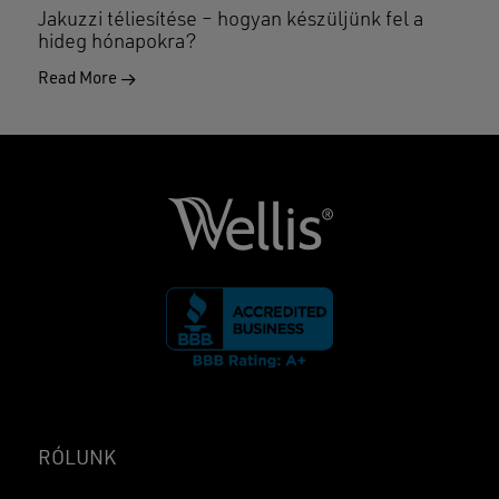
Jakuzzi téliesítése – hogyan készüljünk fel a
hideg hónapokra?
Read More
RÓLUNK