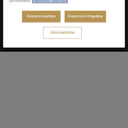
partnereinkkel.
Adatkezelési tájékoztató
Next Post
Összes elutasítása
Összes süti elfogadása
Tunis tükör
Sütik beállítása