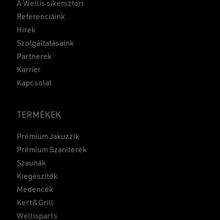
A Wellis sikersztori
Referenciáink
Hírek
Szolgáltatásaink
Partnerek
Karrier
Kapcsolat
TERMÉKEK
Prémium Jakuzzik
Prémium Szaniterek
Szaunák
Kiegészítők
Medencék
Kert&Grill
Wellisparts