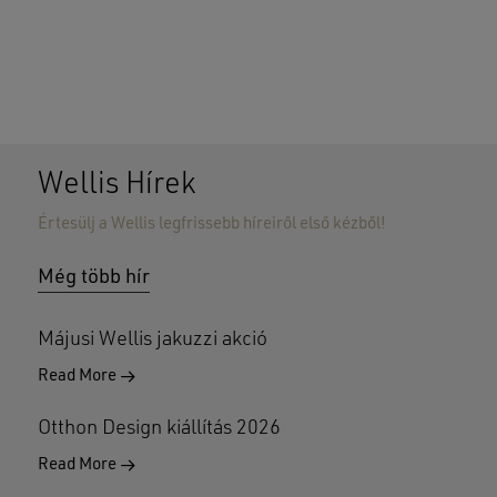
Wellis Hírek
Értesülj a Wellis legfrissebb híreiről első kézből!
Nincsenek termékek a kosárban.
Még több hír
GO TO SHOP
Májusi Wellis jakuzzi akció
Read More
Otthon Design kiállítás 2026
Read More