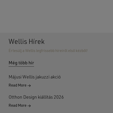
Wellis Hírek
Értesülj a Wellis legfrissebb híreiről első kézből!
Nincsenek termékek a kosárban.
Még több hír
GO TO SHOP
Májusi Wellis jakuzzi akció
Read More
Otthon Design kiállítás 2026
Read More