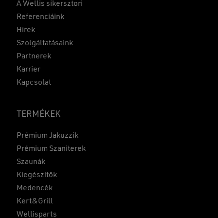
A Wellis sikersztori
Referenciáink
Hírek
Szolgáltatásaink
Partnerek
Karrier
Kapcsolat
TERMÉKEK
Prémium Jakuzzik
Prémium Szaniterek
Szaunák
Kiegészítők
Medencék
Kert&Grill
Wellisparts