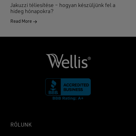
Jakuzzi téliesítése – hogyan készüljünk fel a
hideg hónapokra?
Read More
RÓLUNK