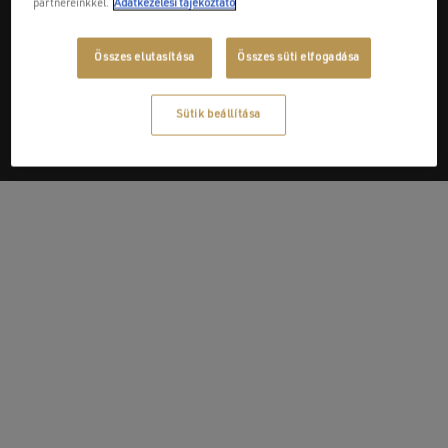
partnereinkkel.
Adatkezelési tájékoztató
Next Post
Összes elutasítása
Összes süti elfogadása
Rundo kád csaptelep
Sütik beállítása