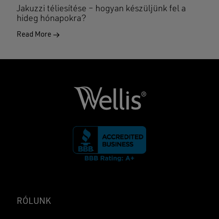
Jakuzzi téliesítése – hogyan készüljünk fel a
hideg hónapokra?
Read More
RÓLUNK