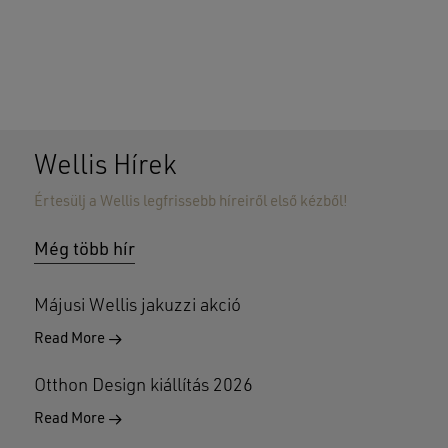
Wellis Hírek
Értesülj a Wellis legfrissebb híreiről első kézből!
Nincsenek termékek a kosárban.
Még több hír
GO TO SHOP
Májusi Wellis jakuzzi akció
Read More
Otthon Design kiállítás 2026
Read More