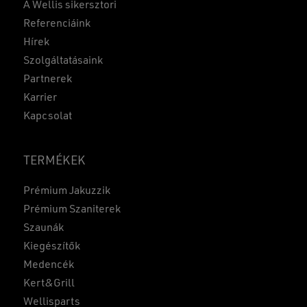
A Wellis sikersztori
Referenciáink
Hírek
Szolgáltatásaink
Partnerek
Karrier
Kapcsolat
TERMÉKEK
Prémium Jakuzzik
Prémium Szaniterek
Szaunák
Kiegészítők
Medencék
Kert&Grill
Wellisparts