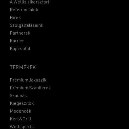
A Wellis sikersztori
Referenciáink
Hírek
Szolgáltatásaink
Partnerek
Karrier
Kapcsolat
TERMÉKEK
Prémium Jakuzzik
Prémium Szaniterek
Szaunák
Kiegészítők
Medencék
Kert&Grill
Wellisparts