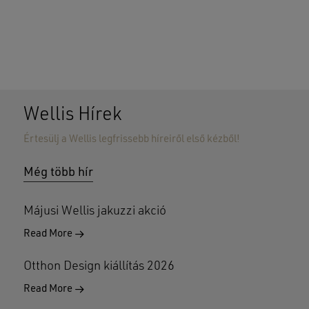
Wellis Hírek
Értesülj a Wellis legfrissebb híreiről első kézből!
Nincsenek termékek a kosárban.
Még több hír
GO TO SHOP
Májusi Wellis jakuzzi akció
Read More
Otthon Design kiállítás 2026
Read More