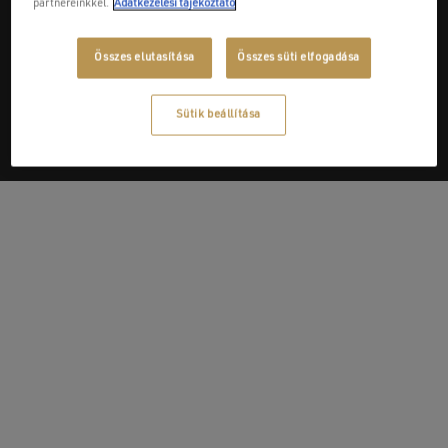
partnereinkkel.
Adatkezelési tájékoztató
Next Post
Összes elutasítása
Összes süti elfogadása
Fizz konyhai csaptelep
Sütik beállítása