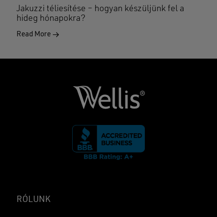
Jakuzzi téliesítése – hogyan készüljünk fel a
hideg hónapokra?
Read More
RÓLUNK