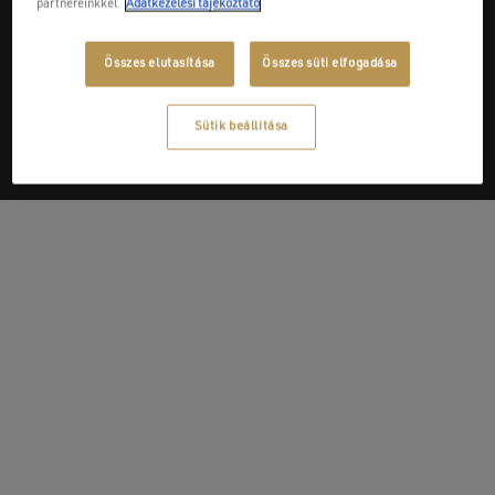
partnereinkkel.
Adatkezelési tájékoztató
Next Post
Összes elutasítása
Összes süti elfogadása
Coyote BBQ szekrény
Sütik beállítása