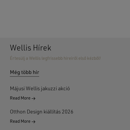
Wellis Hírek
Értesülj a Wellis legfrissebb híreiről első kézből!
Nincsenek termékek a kosárban.
Még több hír
GO TO SHOP
Májusi Wellis jakuzzi akció
Read More
Otthon Design kiállítás 2026
Read More