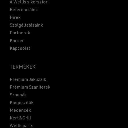
A Wellis sikersztori
Referenciáink
Hírek
Szolgáltatásaink
Partnerek
Karrier
Kapcsolat
TERMÉKEK
Prémium Jakuzzik
Prémium Szaniterek
Szaunák
Kiegészítők
Medencék
Kert&Grill
Wellisparts