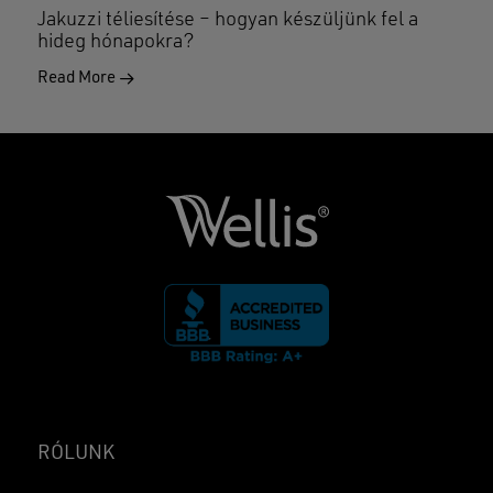
Jakuzzi téliesítése – hogyan készüljünk fel a
hideg hónapokra?
Read More
RÓLUNK