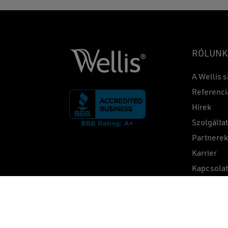
RÓLUNK
A Wellis s
Referenci
Hírek
Szolgálta
Partnere
Karrier
Kapcsola