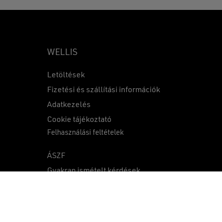
WELLIS
Letöltések
Fizetési és szállítási információk
Adatkezelés
0
Ft
Cookie tájékoztató
Felhasználási feltételek
KOSÁR
PÉNZTÁR
ÁSZF
Gyakran ismételt kérdések
Közzétételek