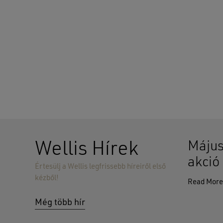
Wellis Hírek
Május
akció
Értesülj a Wellis legfrissebb híreiről első
kézből!
Read Mor
Még több hír