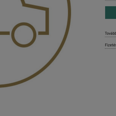
Továb
Fizeté
Ninc