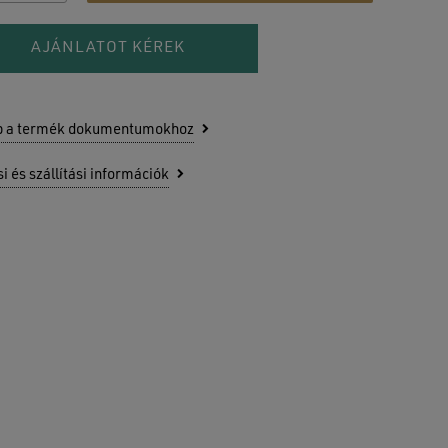
AJÁNLATOT KÉREK
b a termék dokumentumokhoz
si és szállítási információk
senek termékek a kosárban.
GO TO SHOP