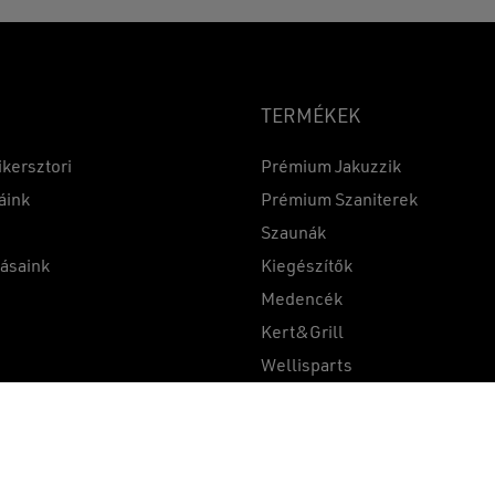
TERMÉKEK
ikersztori
Prémium Jakuzzik
áink
Prémium Szaniterek
Szaunák
Részösszeg:
tásaink
Kiegészítők
k
Medencék
Kert&Grill
t
Wellisparts
Összehasonlítás
1