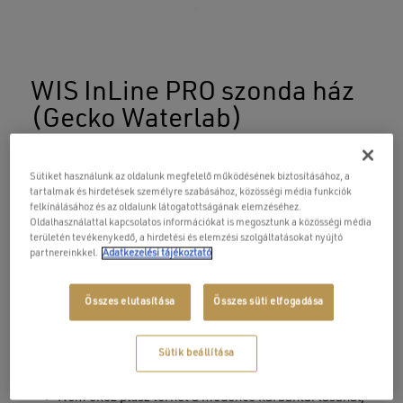
Név
WIS InLine PRO szonda ház
(Gecko Waterlab)
E-mail
29 900
Ft
Sütiket használunk az oldalunk megfelelő működésének biztosításához, a
tartalmak és hirdetések személyre szabásához, közösségi média funkciók
felkínálásához és az oldalunk látogatottságának elemzéséhez.
A masszázsmedencehez integrált rendszer
Oldalhasználattal kapcsolatos információkat is megosztunk a közösségi média
A szonda házat úgy tervezték, hogy annyira észrevétlen
területén tevékenykedő, a hirdetési és elemzési szolgáltatásokat nyújtó
legyen, hogy el is fogod felejteni, hogy ott van!
partnereinkkel.
Adatkezelési tájékoztató
Nincsenek zavaró eszközök a medencében;
Összes elutasítása
Összes süti elfogadása
Egyszerű telepítés az eltérítő csőszakaszba, többféle
Sütik beállítása
beépítési lehetőséggel;
Nem okoz plusz terhet a medence karbantartásánál,