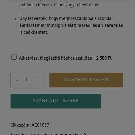
például a leeresztésnél vagy téliesítésnél;
Úgy tervezték, hogy meghosszabbítsa a szonda
élettartamát: mindig víz alatt marad, és a vízáramlás
is csökkentett.
Alkatrész, kiegészítő házhoz szállítás +
2 500
Ft
KOSÁRBA TESZEM
AJÁNLATOT KÉREK
Cikkszám:
AE01037