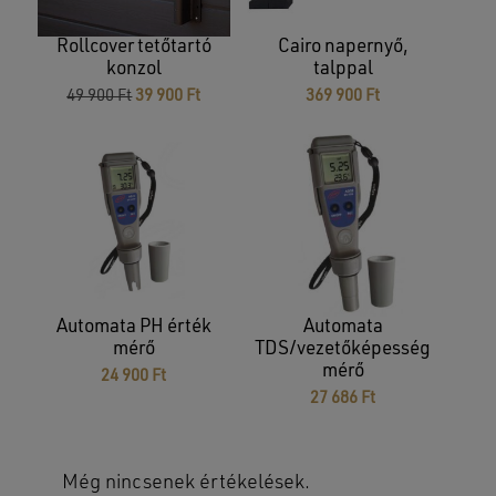
Rollcover tetőtartó
Cairo napernyő,
konzol
talppal
Original
Current
49 900
Ft
39 900
Ft
369 900
Ft
price
price
was:
is:
49
39
900 Ft.
900 Ft.
Nincsenek termékek a kosárban.
Automata PH érték
Automata
GO TO SHOP
mérő
TDS/vezetőképesség
mérő
24 900
Ft
27 686
Ft
Még nincsenek értékelések.