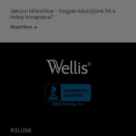
Jakuzzi téliesítése – hogyan készüljünk fel a
hideg hónapokra?
Read More
RÓLUNK