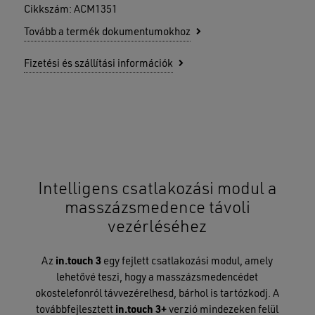
Cikkszám:
ACM1351
Tovább a termék dokumentumokhoz
Fizetési és szállítási információk
Intelligens csatlakozási modul a
masszázsmedence távoli
vezérléséhez
Az
in.touch 3
egy fejlett csatlakozási modul, amely
lehetővé teszi, hogy a masszázsmedencédet
okostelefonról távvezérelhesd, bárhol is tartózkodj. A
továbbfejlesztett
in.touch 3+
verzió mindezeken felül