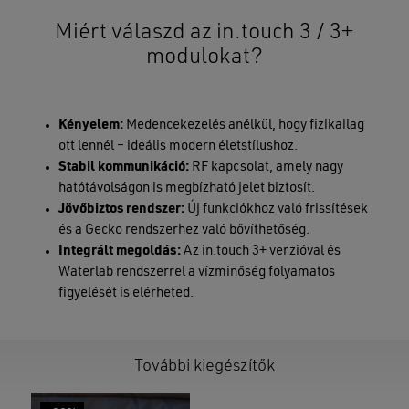
Miért válaszd az in.touch 3 / 3+
modulokat?
Kényelem:
Medencekezelés anélkül, hogy fizikailag
ott lennél – ideális modern életstílushoz.
Stabil kommunikáció:
RF kapcsolat, amely nagy
hatótávolságon is megbízható jelet biztosít.
Jövőbiztos rendszer:
Új funkciókhoz való frissítések
és a Gecko rendszerhez való bővíthetőség.
Integrált megoldás:
Az in.touch 3+ verzióval és
Waterlab rendszerrel a vízminőség folyamatos
Nincsenek termékek a kosárban.
figyelését is elérheted.
GO TO SHOP
További kiegészítők