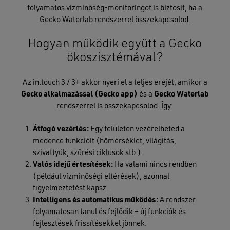
folyamatos vízminőség-monitoringot is biztosít, ha a
Gecko Waterlab rendszerrel összekapcsolod.
Hogyan működik együtt a Gecko
ökoszisztémával?
Az in.touch 3 / 3+ akkor nyeri el a teljes erejét, amikor a
Gecko alkalmazással (Gecko app)
és a
Gecko Waterlab
rendszerrel is összekapcsolod. Így:
Átfogó vezérlés:
Egy felületen vezérelheted a
medence funkcióit (hőmérséklet, világítás,
szivattyúk, szűrési ciklusok stb.).
Valós idejű értesítések:
Ha valami nincs rendben
(például vízminőségi eltérések), azonnal
figyelmeztetést kapsz.
Intelligens és automatikus működés:
A rendszer
folyamatosan tanul és fejlődik – új funkciók és
fejlesztések frissítésekkel jönnek.