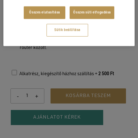
termékekhez igazítva, hogy a masszázsmedencéd
minden frissítéssel megújuljon;
Összes elutasítása
Összes süti elfogadása
Megbízható kapcsolat:
a két modul közötti bevált
Sütik beállítása
rádiófrekvenciás (RF) kommunikáció erős, stabil és
nagy hatótávolságú jelet biztosít a medence és a
router között.
Alkatrész, kiegészítő házhoz szállítás +
2 500
Ft
KOSÁRBA TESZEM
AJÁNLATOT KÉREK