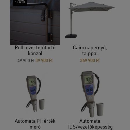
-20%
Rollcover tetőtartó
Cairo napernyő,
konzol
talppal
Original
Current
49 900
Ft
39 900
Ft
369 900
Ft
price
price
was:
is:
49
39
900 Ft.
900 Ft.
Automata PH érték
Automata
mérő
TDS/vezetőképesség