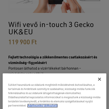
Név
Wifi vevő in-touch 3 Gecko
UK&EU
E-mail
119 900
Ft
Fejlett technológia a zökkenőmentes csatlakozásért és
vízminőség-figyelésért
Pontosan láthatod a vízértékeket bárhonnan –
színértelmezés nélkül.
Sütiket használunk az oldalunk megfelelő működésének biztosításához, a
Mobil távvezérlés:
okostelefonoddal irányíthatod a
tartalmak és hirdetések személyre szabásához, közösségi média funkciók
masszázsmedencét – állítsd be a hőmérsékletet
felkínálásához és az oldalunk látogatottságának elemzéséhez.
anélkül, hogy odasétálnál;
Oldalhasználattal kapcsolatos információkat is megosztunk a közösségi média
területén tevékenykedő, a hirdetési és elemzési szolgáltatásokat nyújtó
partnereinkkel.
Adatkezelési tájékoztató
Folyamatos fejlesztés:
rendszeres frissítések az új