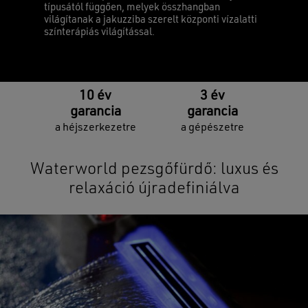
típusától függően, melyek összhangban
világítanak a jakuzziba szerelt központi vízalatti
színterápiás világítással.
10 év
3 év
garancia
garancia
a héjszerkezetre
a gépészetre
Waterworld
pezsgőfürdő:
luxus
és
relaxáció
újradefiniálva