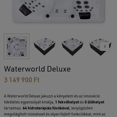
Waterworld Deluxe
3 149 900
Ft
A Waterworld Deluxe jakuzzi a kényelem és az innováció
tökéletes egyensúlyát kínálja,
1 fekvőhelyet
és
5 ülőhelyet
tartalmaz.
64 hidroterápiás fúvókával
, lenyűgözően
megvilágított vízeséssel és olyan fejlett funkciókkal, mint az