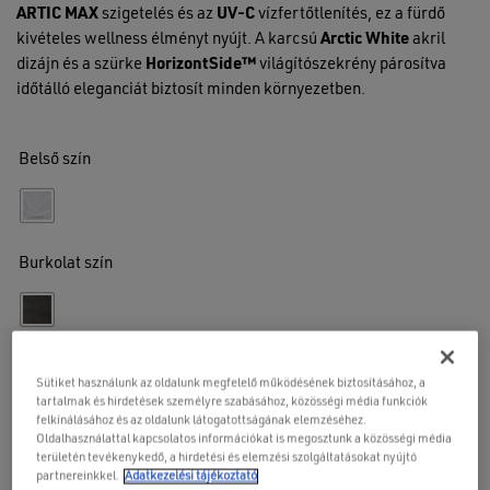
ARTIC MAX
szigetelés és az
UV-C
vízfertőtlenítés, ez a fürdő
kivételes wellness élményt nyújt.
A karcsú
Arctic White
akril
dizájn és a szürke
HorizontSide™
világítószekrény párosítva
időtálló eleganciát biztosít minden környezetben.
Belső szín
Burkolat szín
Sütiket használunk az oldalunk megfelelő működésének biztosításához, a
KOSÁRBA
tartalmak és hirdetések személyre szabásához, közösségi média funkciók
felkínálásához és az oldalunk látogatottságának elemzéséhez.
Oldalhasználattal kapcsolatos információkat is megosztunk a közösségi média
területén tevékenykedő, a hirdetési és elemzési szolgáltatásokat nyújtó
AJÁNLATOT KÉREK
partnereinkkel.
Adatkezelési tájékoztató