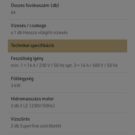
Összes fúvókaszám (db)
64
Vízesés / csobogó
x 1 db Hosszú világító vízesés
Technikai specifikáció
Feszültség igény
min. 1 × 16 A / 230 V / 50 Hz opt. 3 × 16 A / 400 V / 50 Hz
Fűtőegység
3 kW
Hidromasszázs motor
2 db 2 LE (230V/50Hz)
Vízszűrés
2 db Superfine szűrőbetét