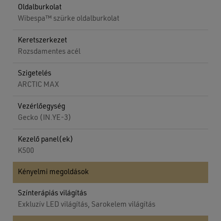
Oldalburkolat
Wibespa™ szürke oldalburkolat
Keretszerkezet
Rozsdamentes acél
Szigetelés
ARCTIC MAX
Vezérlőegység
Gecko (IN.YE-3)
Kezelő panel(ek)
K500
Kényelmi megoldások
Színterápiás világítás
Exkluzív LED világítás, Sarokelem világítás