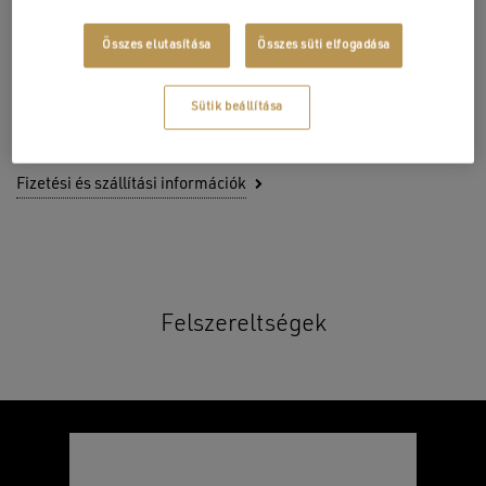
Összes elutasítása
Összes süti elfogadása
Cikkszám:
WM00856-D
Sütik beállítása
Tovább a termék dokumentumokhoz
Fizetési és szállítási információk
Felszereltségek