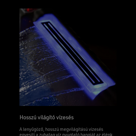
Hosszú világító vízesés
A lenyűgöző, hosszú megvilágítású vízesés
egyesíti a zuhatag víz nyugtató hangját az élénk,