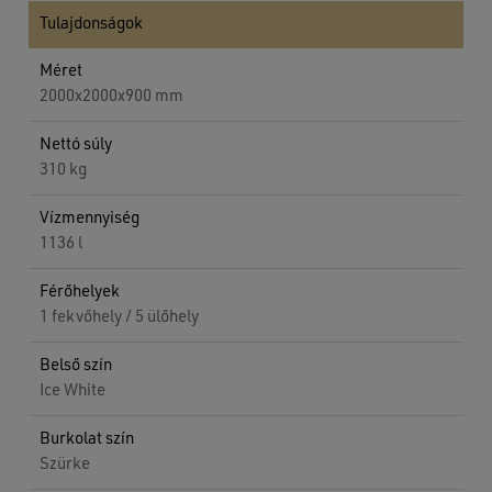
Tulajdonságok
Méret
2000x2000x900 mm
Nettó súly
310 kg
Vízmennyiség
1136 l
Férőhelyek
1 fekvőhely / 5 ülőhely
Belső szín
Ice White
Burkolat szín
Szürke