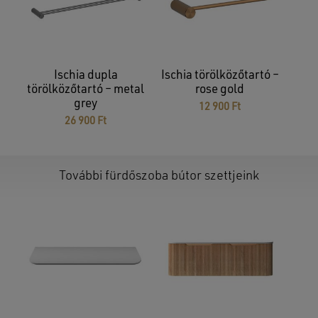
Ischia dupla
Ischia törölközőtartó –
törölközőtartó – metal
rose gold
Nincsenek termékek a kosárban.
grey
12 900
Ft
26 900
Ft
GO TO SHOP
További fürdőszoba bútor szettjeink