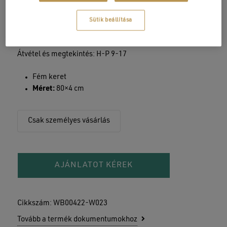
M3 bemutatóterem
1154 Budapest, Gábor Áron u. 10.
Sütik beállítása
Tel.: +36 1 310 7271
E-mail:
m3@wellis.hu
Átvétel és megtekintés: H-P 9-17
Fém keret
Méret:
80×4 cm
Csak személyes vásárlás
AJÁNLATOT KÉREK
Cikkszám:
WB00422-W023
Tovább a termék dokumentumokhoz