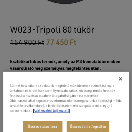
W023-Tripoli 80 tükör
Original
Current
154 900
Ft
77 450
Ft
price
price
was:
is:
Esztétikai hibás termék, amely az M3 bemutatóteremben
154
77
vásárolható meg személyes megtekintés után.
900 Ft.
450 Ft.
A megjelenített képek nem a konkrét termékről
készültek, kizárólag illusztrációs célt szolgálnak.
Sütiket használunk az oldalunk megfelelő működésének biztosításához, a
A jelen hirdetés nem minősül szerződéses ajánlatnak,
tartalmak és hirdetések személyre szabásához, közösségi média funkciók
vagy bármilyen kötelezettségvállalásnak és csak a
felkínálásához és az oldalunk látogatottságának elemzéséhez.
Oldalhasználattal kapcsolatos információkat is megosztunk a közösségi média
készlet erejéig érvényes.
területén tevékenykedő, a hirdetési és elemzési szolgáltatásokat nyújtó
A jótállási és egyéb szerződési feltételekről érdeklődjön
partnereinkkel.
Adatkezelési tájékoztató
értékesítőinknél!
Összes elutasítása
Összes süti elfogadása
Elérhetőség: