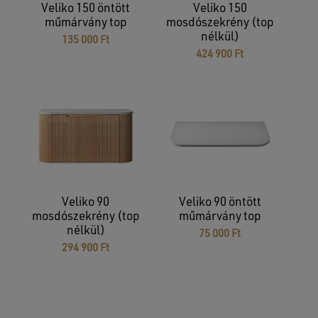
Veliko 150 öntött
Veliko 150
műmárvány top
mosdószekrény (top
nélkül)
135 000
Ft
424 900
Ft
Veliko 90
Veliko 90 öntött
mosdószekrény (top
műmárvány top
nélkül)
75 000
Ft
294 900
Ft